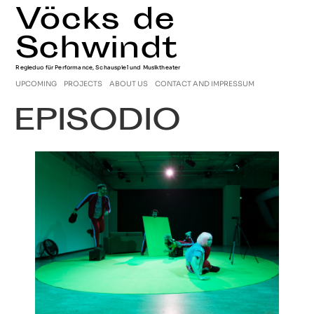
Vöcks de
Schwindt
Regieduo für Performance, Schauspiel und Musiktheater
UPCOMING
PROJECTS
ABOUT US
CONTACT AND IMPRESSUM
EPISODIO