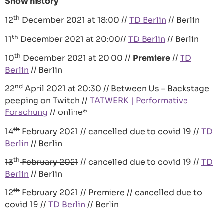
Show history
th
12
December 2021 at 18:00 //
TD Berlin
// Berlin
th
11
December 2021 at 20:00//
TD Berlin
// Berlin
th
10
December 2021 at 20:00 //
Premiere
//
TD
Berlin
// Berlin
nd
22
April 2021 at 20:30 // Between Us – Backstage
peeping on Twitch //
TATWERK | Performative
Forschung
// online*
th
14
February 2021
// cancelled due to covid 19 //
TD
Berlin
// Berlin
th
13
February 2021
// cancelled due to covid 19 //
TD
Berlin
// Berlin
th
12
February 2021
// Premiere // cancelled due to
covid 19 //
TD Berlin
// Berlin