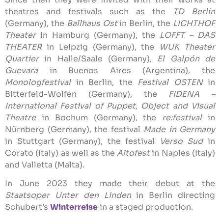
theatres and festivals such as the
TD Berlin
(Germany), the
Ballhaus Ost
in Berlin, the
LICHTHOF
Theater
in Hamburg (Germany), the
LOFFT – DAS
THEATER
in Leipzig (Germany), the
WUK Theater
Quartier
in Halle/Saale (Germany),
El Galpón de
Guevara
in Buenos Aires (Argentina), the
Monologfestival
in Berlin, the
Festival OSTEN
in
Bitterfeld-Wolfen (Germany), the
FIDENA –
International Festival of Puppet, Object and Visual
Theatre
in Bochum (Germany),
the
re:festival
in
Nürnberg (Germany), the festival
Made in Germany
in Stuttgart (Germany), the festival
Verso Sud
in
Corato (Italy) as well as the
Altofest
in Naples (Italy)
and Valletta (Malta).
In June 2023 they made their debut at the
Staatsoper Unter den Linden
in Berlin directing
Schubert’s
Winterreise
in a staged production.