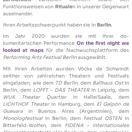
Funktionsweisen von
Rituale
n in unserer Gegenwart
auseinander.
Ihren Arbeitsschwerpunkt haben sie in
Berlin
.
Im Jahr 2020 wurden sie mit ihrer do­
kumentarischen Perfor­mance
On the first night we
looked at maps
für die Nachwuchsplattform des
Performing Arts Festival Berlin
ausgewählt.
Mit ihren Arbeiten wurden Vöcks de Schwindt
seither von zahlreichen Theatern und Festivals
eingeladen, wie dem
TD Berlin
, dem
Ballhaus Ost
in
Berlin, dem
LOFFT – DAS THEATER
in Leipzig, dem
WUK Theater Quartier
in Halle/Saale, dem
LICHTHOF Theater
in Hamburg, dem
El Galpón de
Guevara
in Buenos Aires (Argentinien), dem
Monologfestival
in Berlin, dem
Festival OSTEN
in
Bitterfeld-Wolfen, dem
FIDENA –
Internationales