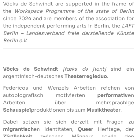
Vöcks de Schwindt are supported in the frame of
the
Workspace Programme of the state of Berlin
since 2024 and are
members of the association for
the independent performing arts in Berlin, the
LAFT
Berlin – Landesverband freie darstellende Künste
Berlin e.V
.
Vöcks de Schwindt
[
fœks də ʃvɪnt]
sind ein
argentinisch-deutsches
Theaterregieduo
.
Federicos und Wenzels Arbeiten reichen von
autobiografisch motivierten
performativ
en
Arbeiten über mehrsprachige
Schauspiel
produktionen bis zum
Musiktheater
.
Dabei setzen sie sich derzeit mit Fragen zu
migrantisch
en Identitäten,
Queer
Heritage, der
Zärtlichkeit
zwischen Männern sowie den