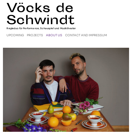
Vöcks de
Schwindt
Regieduo für Performance, Schauspiel und Musiktheater
UPCOMING
PROJECTS
ABOUT US
CONTACT AND IMPRESSUM