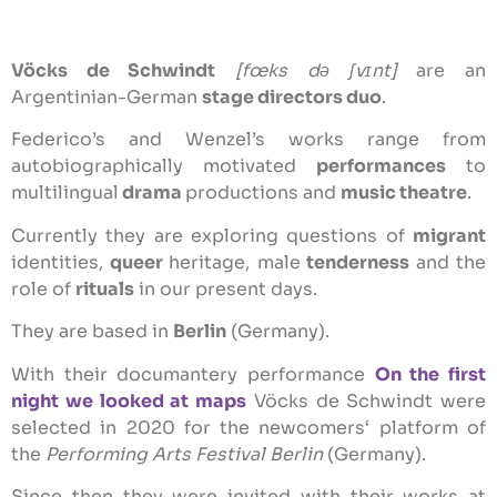
Vöcks de Schwindt
[fœks də ʃvɪnt]
are an
Argentinian-German
stage directors duo
.
Federico’s and Wenzel’s works range from
autobiographically motivated
performances
to
multilingual
drama
productions and
music theatre
.
Currently they are exploring questions of
migrant
identities,
queer
heritage, male
tenderness
and the
role of
rituals
in our present days.
They are based in
Berlin
(Germany).
With their documantery performance
On the first
night we looked at maps
Vöcks de Schwindt were
selected in 2020 for the newcomers‘ platform of
the
Performing Arts Festival Berlin
(Germany).
Since then they were invited with their works at