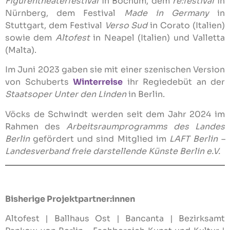
Figurentheaterfestival
in Bochum, dem
re:festival
in
Nürnberg, dem Festival
Made in Germany
in
Stuttgart, dem Festival
Verso Sud
in Corato (Italien)
sowie dem
Altofest
in Neapel (Italien) und Valletta
(Malta).
Im Juni 2023 gaben sie mit einer szenischen Version
von Schuberts
Winterreise
ihr Regiedebüt an der
Staatsoper Unter den Linden
in Berlin.
Vöcks de Schwindt werden seit dem Jahr 2024 im
Rahmen des
Arbeitsraumprogramms des Landes
Berlin
gefördert und sind Mitglied im
LAFT Berlin –
Landesverband freie darstellende Künste Berlin e.V.
Bisherige Projektpartner:innen
Altofest | Ballhaus Ost | Bancanta | Bezirksamt